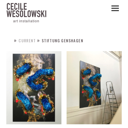
Skip
Primary
to
Menu
content
art installation
CURRENT
STIFTUNG GENSHAGEN