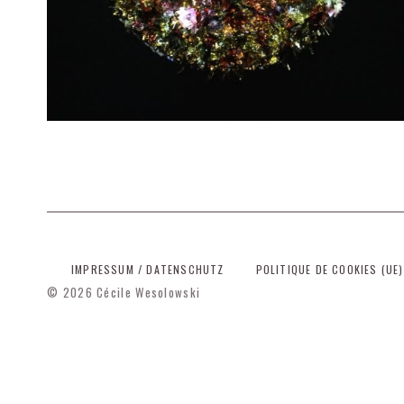
a
v
r
i
l
2
0
1
9
IMPRESSUM / DATENSCHUTZ
POLITIQUE DE COOKIES (UE)
© 2026
Cécile Wesolowski